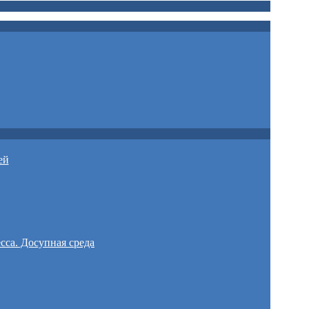
ей
сса. Досупная среда