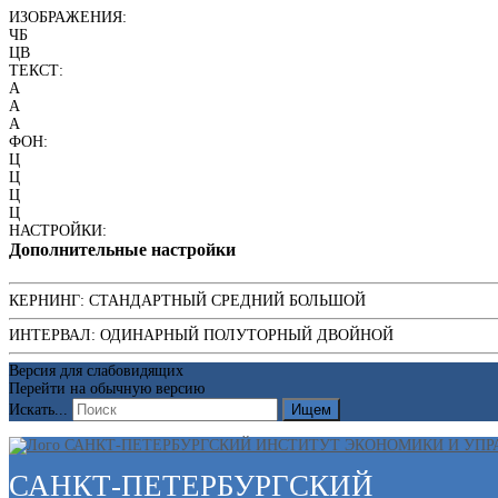
ИЗОБРАЖЕНИЯ:
ЧБ
ЦВ
ТЕКСТ:
A
A
A
ФОН:
Ц
Ц
Ц
Ц
НАСТРОЙКИ:
Дополнительные настройки
КЕРНИНГ:
СТАНДАРТНЫЙ
СРЕДНИЙ
БОЛЬШОЙ
ИНТЕРВАЛ:
ОДИНАРНЫЙ
ПОЛУТОРНЫЙ
ДВОЙНОЙ
Версия для слабовидящих
Перейти на обычную версию
Искать...
Ищем
САНКТ-ПЕТЕРБУРГСКИЙ