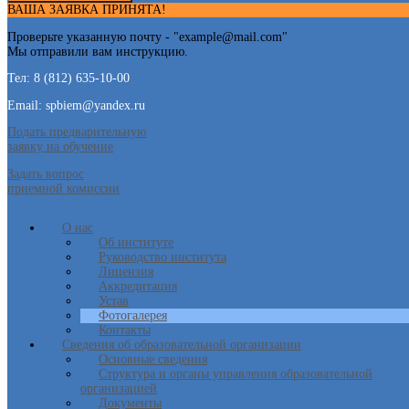
ВАША ЗАЯВКА ПРИНЯТА!
Проверьте указанную почту - "
example@mail.com
"
Мы отправили вам инструкцию.
Тел: 8 (812) 635-10-00
Email: spbiem@yandex.ru
Подать предварительную
заявку на обучение
Задать вопрос
приемной комиссии
О нас
Об институте
Руководство института
Лицензия
Аккредитация
Устав
Фотогалерея
Контакты
Сведения об образовательной организации
Основные сведения
Структура и органы управления образовательной
организацией
Документы