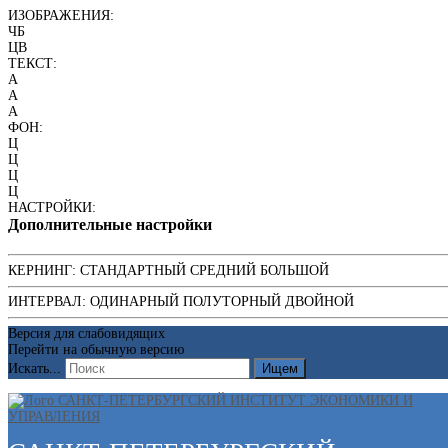
ИЗОБРАЖЕНИЯ:
ЧБ
ЦВ
ТЕКСТ:
A
A
A
ФОН:
Ц
Ц
Ц
Ц
НАСТРОЙКИ:
Дополнительные настройки
КЕРНИНГ:
СТАНДАРТНЫЙ
СРЕДНИЙ
БОЛЬШОЙ
ИНТЕРВАЛ:
ОДИНАРНЫЙ
ПОЛУТОРНЫЙ
ДВОЙНОЙ
Версия для слабовидящих
Перейти на обычную версию
Искать...
Ищем