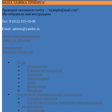
ВАША ЗАЯВКА ПРИНЯТА!
Проверьте указанную почту - "
example@mail.com
"
Мы отправили вам инструкцию.
Тел: 8 (812) 635-10-00
Email: spbiem@yandex.ru
Подать предварительную
заявку на обучение
Задать вопрос
приемной комиссии
О нас
Об институте
Руководство института
Лицензия
Аккредитация
Устав
Фотогалерея
Контакты
Сведения об образовательной организации
Основные сведения
Структура и органы управления образовательной
организацией
Документы