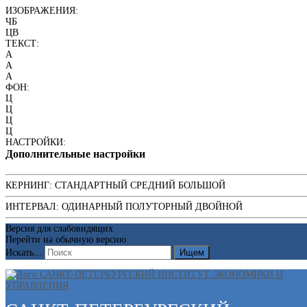
ИЗОБРАЖЕНИЯ:
ЧБ
ЦВ
ТЕКСТ:
A
A
A
ФОН:
Ц
Ц
Ц
Ц
НАСТРОЙКИ:
Дополнительные настройки
КЕРНИНГ:
СТАНДАРТНЫЙ
СРЕДНИЙ
БОЛЬШОЙ
ИНТЕРВАЛ:
ОДИНАРНЫЙ
ПОЛУТОРНЫЙ
ДВОЙНОЙ
Версия для слабовидящих
Перейти на обычную версию
Искать...
Ищем